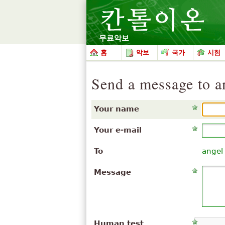
무료악보
홈
악보
국가
시험
Send a message to a
Your name
Your e-mail
To
angel
Message
Human test