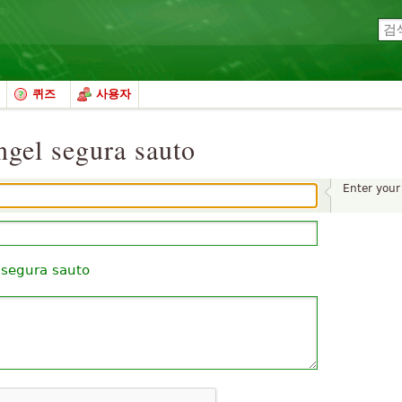
퀴즈
사용자
ngel segura sauto
Enter you
 segura sauto