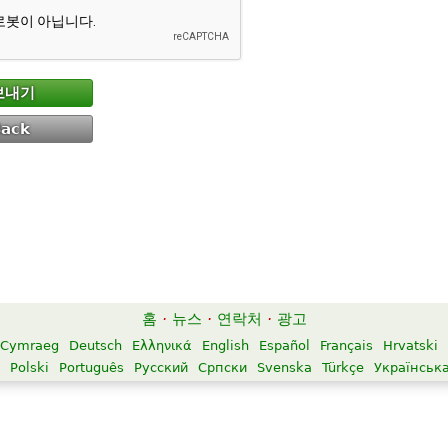
보내기
Back
홈
·
뉴스
·
연락처
·
광고
Cymraeg
Deutsch
Ελληνικά
English
Español
Français
Hrvatski
Polski
Português
Русский
Српски
Svenska
Türkçe
Українськ