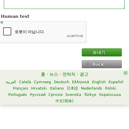
Human test
보내기
Back
홈
·
뉴스
·
연락처
·
광고
العربية
Català
Cymraeg
Deutsch
Ελληνικά
English
Español
Français
Hrvatski
Italiano
日本語
Nederlands
Polski
Português
Русский
Српски
Svenska
Türkçe
Українська
中文(简体)