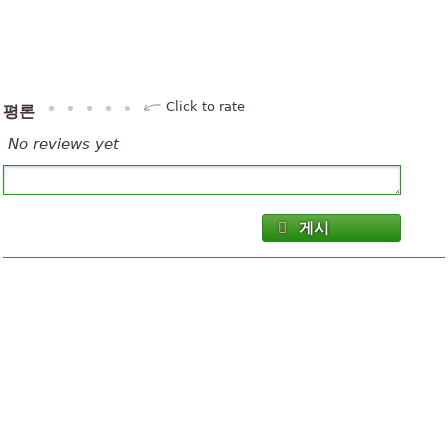
Click to rate
평론
No reviews yet
게시