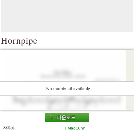
Hornpipe
No thumbnail available
다운로드
작곡가
H MacCunn