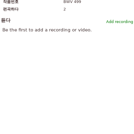
작품번호
BWV 499
편곡하다
2
듣다
Add recording
Be the first to add a recording or video.