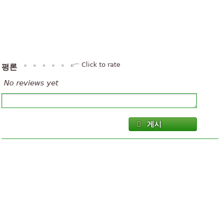
Click to rate
평론
No reviews yet
게시