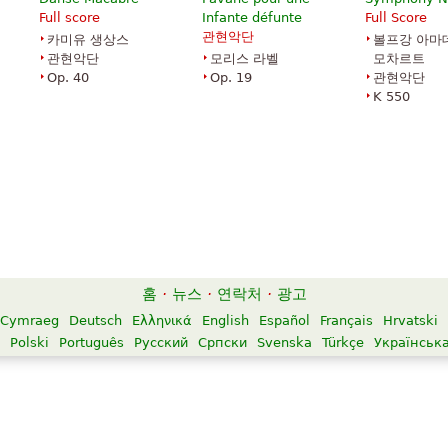
Full score
Infante défunte
Full Score
관현악단
카미유 생상스
볼프강 아마
관현악단
모리스 라벨
모차르트
Op. 40
Op. 19
관현악단
K 550
홈
·
뉴스
·
연락처
·
광고
Cymraeg
Deutsch
Ελληνικά
English
Español
Français
Hrvatski
Polski
Português
Русский
Српски
Svenska
Türkçe
Українськ