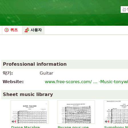
퀴즈
사용자
Professional information
악기:
Guitar
Website:
www.free-scores.com/ ... -Music-tonyw
Sheet music library
Danse Macabre
Pavane pour une
Symphony N