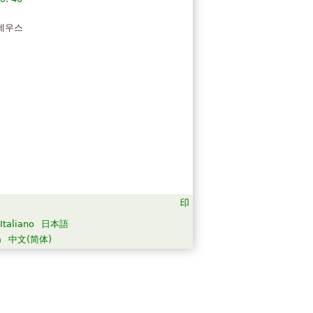
데우스
Italiano
日本語
а
中文(简体)