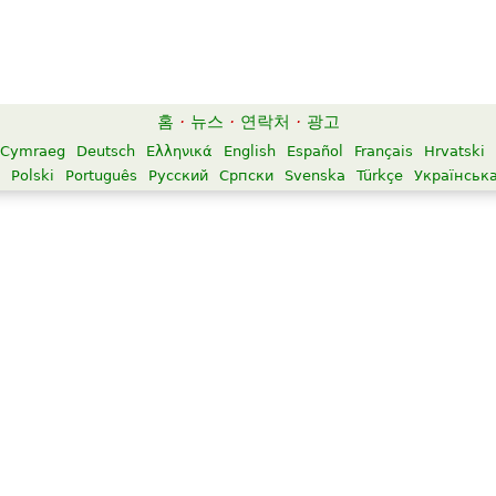
홈
·
뉴스
·
연락처
·
광고
Cymraeg
Deutsch
Ελληνικά
English
Español
Français
Hrvatski
Polski
Português
Русский
Српски
Svenska
Türkçe
Українськ