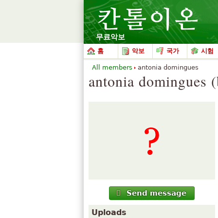
무료악보
홈
악보
국가
시험
All members
antonia domingues
antonia domingues (
Send message
Uploads