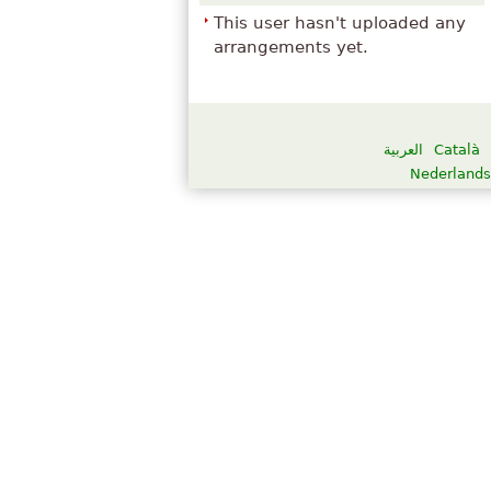
This user hasn't uploaded any
arrangements yet.
العربية
Català
Nederlands