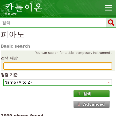
무료악보
피아노
Basic search
You can search for a title, composer, instrument ...
검색 대상
정렬 기준
검색
Advanced
2009 pieces found