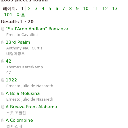
페이지:
1
2
3
4
5
6
7
8
9
10
11
12
13
…
101
다음
Results 1 - 20
"Su l'Arno Andiam" Romanza
Ernesto Cavallini
23rd Psalm
Anthony Paul Curtis
내림마장조
42
Thomas Katerkamp
47
1922
Ernesto Júlio de Nazareth
A Bela Melusina
Ernesto Júlio de Nazareth
A Breeze From Alabama
스콧 조플린
À Colombine
쥘 마스네