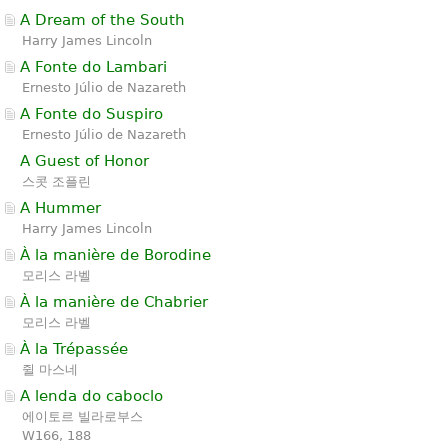
A Dream of the South
Harry James Lincoln
A Fonte do Lambari
Ernesto Júlio de Nazareth
A Fonte do Suspiro
Ernesto Júlio de Nazareth
A Guest of Honor
스콧 조플린
A Hummer
Harry James Lincoln
À la manière de Borodine
모리스 라벨
À la manière de Chabrier
모리스 라벨
À la Trépassée
쥘 마스네
A lenda do caboclo
에이토르 빌라로부스
W166, 188