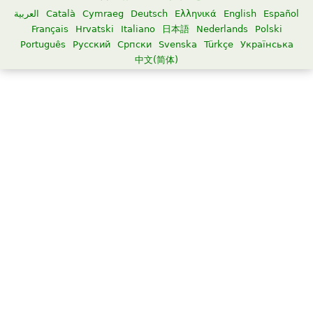
العربية
Català
Cymraeg
Deutsch
Ελληνικά
English
Español
Français
Hrvatski
Italiano
日本語
Nederlands
Polski
Português
Русский
Српски
Svenska
Türkçe
Українська
中文(简体)