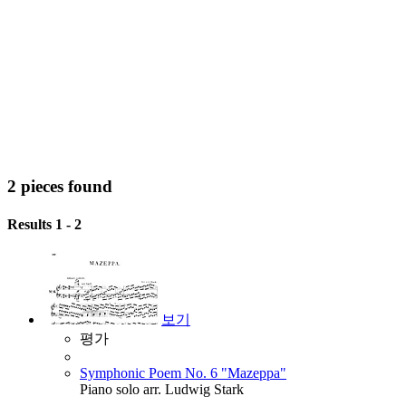
2 pieces found
Results 1 - 2
보기
평가
Symphonic Poem No. 6 "Mazeppa"
Piano solo arr. Ludwig Stark