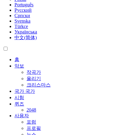
Português
Русский
Српски
Svenska
Türkçe
Українська
中文(简体)
홈
악보
작곡가
올리기
크리스마스
국가
국가
시험
퀴즈
2048
사용자
포럼
프로필
뉴스