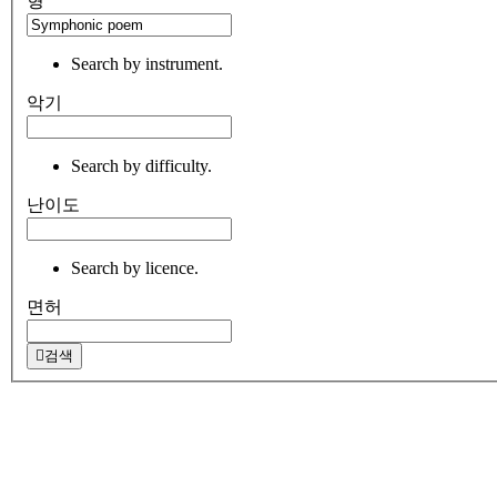
형
Search by instrument.
악기
Search by difficulty.
난이도
Search by licence.
면허
검색