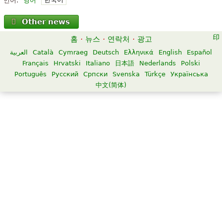
언어:
영어
Other news
홈
·
뉴스
·
연락처
·
광고
العربية
Català
Cymraeg
Deutsch
Ελληνικά
English
Español
Français
Hrvatski
Italiano
日本語
Nederlands
Polski
Português
Русский
Српски
Svenska
Türkçe
Українська
中文(简体)